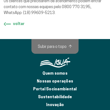
Os clientes que precisarem de atendimento podem entrar
contato com nossas equipes pelo 0800 770 3195,
WhatsApp: (18) 99609-5213.
voltar
Subir para o topo
↑
Quem somos
Nossas operações
Portal Socioambiental
Sustentabilidade
Inovação