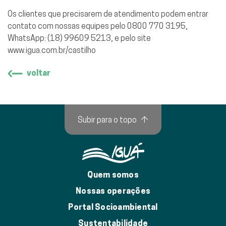
Os clientes que precisarem de atendimento podem entrar
contato com nossas equipes pelo 0800 770 3195,
WhatsApp: (18) 99609 5213, e pelo site
www.igua.com.br/castilho
voltar
Subir para o topo
↑
Quem somos
Nossas operações
Portal Socioambiental
Sustentabilidade