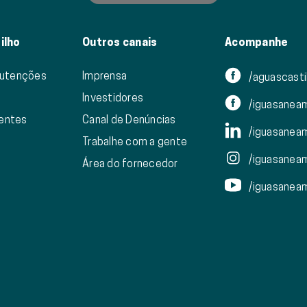
ilho
Outros canais
Acompanhe
nutenções
Imprensa
/aguascasti
Investidores
/iguasanea
ientes
Canal de Denúncias
/iguasanea
Trabalhe com a gente
/iguasanea
Área do fornecedor
/iguasanea