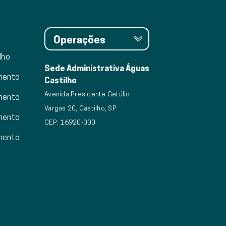
Operações
lho
Sede Administrativa Águas
mento
Castilho
Avenida Presidente Getúlio
mento
Vargas 20, Castilho, SP
mento
CEP: 16920-000
mento