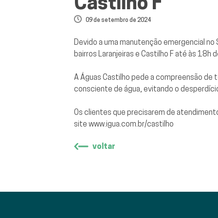
Castilho F
09 de setembro de 2024
Devido a uma manutenção emergencial no Si
bairros Laranjeiras e Castilho F até às 18h
A Águas Castilho pede a compreensão de to
consciente de água, evitando o desperdíci
Os clientes que precisarem de atendimen
site
www.igua.com.br/castilho
voltar