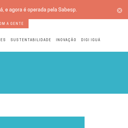
á, e agora é operada pela Sabesp.
OM A GENTE
RES
SUSTENTABILIDADE
INOVAÇÃO
DIGI IGUÁ
stilho F |