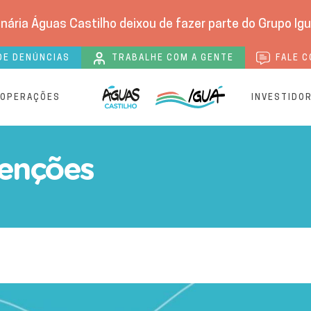
nária Águas Castilho deixou de fazer parte do Grupo Igu
DE DENÚNCIAS
TRABALHE COM A GENTE
FALE C
 OPERAÇÕES
INVESTIDO
s bairros Laranjeiras e Ca
enções