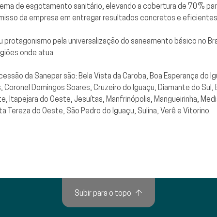
ema de esgotamento sanitário, elevando a cobertura de 70% para
isso da empresa em entregar resultados concretos e eficientes
 protagonismo pela universalização do saneamento básico no Bras
giões onde atua.
ncessão da Sanepar são: Bela Vista da Caroba, Boa Esperança do 
, Coronel Domingos Soares, Cruzeiro do Iguaçu, Diamante do Sul, 
, Itapejara do Oeste, Jesuítas, Manfrinópolis, Mangueirinha, Medi
ta Tereza do Oeste, São Pedro do Iguaçu, Sulina, Verê e Vitorino.
Subir para o topo
↑