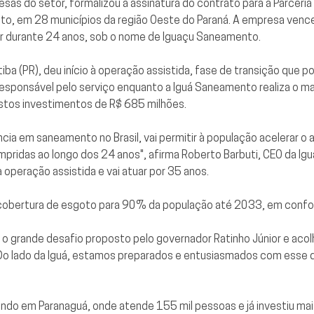
s do setor, formalizou a assinatura do contrato para a Parceria 
o, em 28 municípios da região Oeste do Paraná. A empresa vence
ar durante 24 anos, sob o nome de Iguaçu Saneamento.
tiba (PR), deu início à operação assistida, fase de transição que 
responsável pelo serviço enquanto a Iguá Saneamento realiza o 
istos investimentos de R$ 685 milhões.
ncia em saneamento no Brasil, vai permitir à população acelerar o
ridas ao longo dos 24 anos", afirma Roberto Barbuti, CEO da Ig
a operação assistida e vai atuar por 35 anos.
a cobertura de esgoto para 90% da população até 2033, em conf
a o grande desafio proposto pelo governador Ratinho Júnior e acol
Do lado da Iguá, estamos preparados e entusiasmados com esse de
uando em Paranaguá, onde atende 155 mil pessoas e já investiu ma