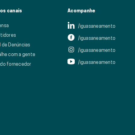
os canais
Acompanhe
ensa
/iguasaneamento
stidores
/iguasaneamento
l de Denúncias
/iguasaneamento
alhe com a gente
/iguasaneamento
 do fornecedor