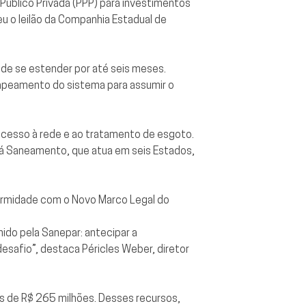
Público Privada (PPP) para investimentos
u o leilão da Companhia Estadual de
pode se estender por até seis meses.
mapeamento do sistema para assumir o
 acesso à rede e ao tratamento de esgoto.
uá Saneamento, que atua em seis Estados,
ormidade com o Novo Marco Legal do
hido pela Sanepar: antecipar a
safio”, destaca Péricles Weber, diretor
is de R$ 265 milhões. Desses recursos,