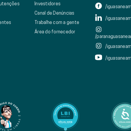
nutenções
Investidores
/iguasanea
Canal de Denúncias
/iguasanea
ientes
Trabalhe com a gente
Área do fornecedor
/paranaguasanea
/iguasanea
/iguasanea