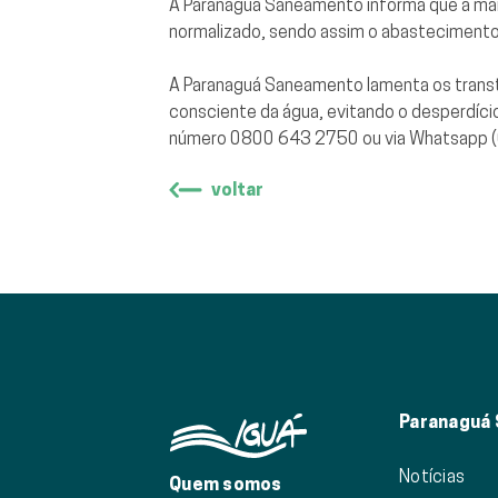
A Paranaguá Saneamento informa que a man
normalizado, sendo assim o abastecimento
A Paranaguá Saneamento lamenta os transt
consciente da água, evitando o desperdíc
número 0800 643 2750 ou via Whatsapp 
voltar
Paranaguá
Notícias
Quem somos