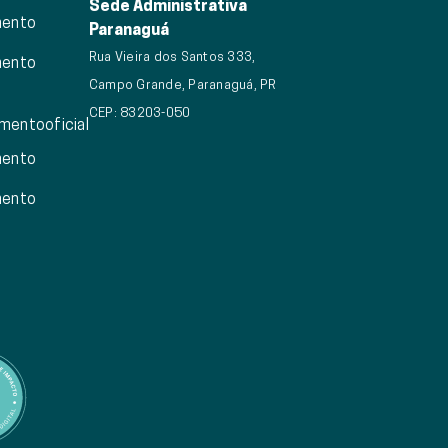
Sede Administrativa
mento
Paranaguá
Rua Vieira dos Santos 333,
mento
Campo Grande, Paranaguá, PR
CEP: 83203-050
mentooficial
mento
mento