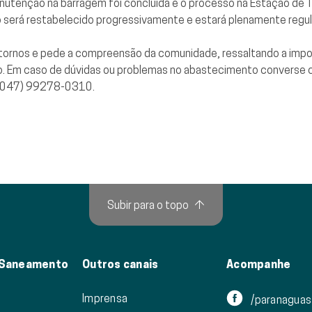
utenção na barragem foi concluída e o processo na Estação de T
 será restabelecido progressivamente e estará plenamente regul
ornos e pede a compreensão da comunidade, ressaltando a impor
io. Em caso de dúvidas ou problemas no abastecimento converse
(047) 99278-0310.
Subir para o topo
↑
 Saneamento
Outros canais
Acompanhe
Imprensa
/paranagua