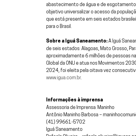
abastecimento de água e de esgotamento s
objetivo universalizar o acesso da populaç
que está presente em seis estados brasil
para o Brasil.
Sobre a Iguá Saneamento:
A Iguá Sanea
de seis estados: Alagoas, Mato Grosso, Par
aproximadamente 6 milhões de pessoas nas 
Global da ONU e atua nos Movimentos 2030,
2024, foi eleita pela oitava vez consecuti
www.igua.com.br
.
Informações à imprensa
Assessoria de Imprensa: Maninho
Antônio Maninho Barbosa – maninhocomu
(41) 99661-5702
Iguá Saneamento