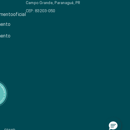
Campo Grande, Paranaguá, PR
CEP: 83203-050
mentooficial
mento
mento