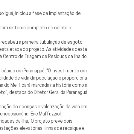
 Iguá, iniciou a fase de implantação de
ar com sistema completo de coleta e
 recebeu a primeira tubulação de esgoto.
sta etapa do projeto. As atividades desta
 Centro de Triagem de Resíduos da Ilha do
 básico em Paranaguá. "O investimento em
qualidade de vida da população e proporciona
lha do Mel ficará marcada na história como a
to", destaca do Diretor Geral da Paranaguá
venção de doenças e valorização da vida em
ncessionária, Eric Maffazzioli.
dades da Ilha. O projeto prevê dois
tações elevatórias, linhas de recalque e