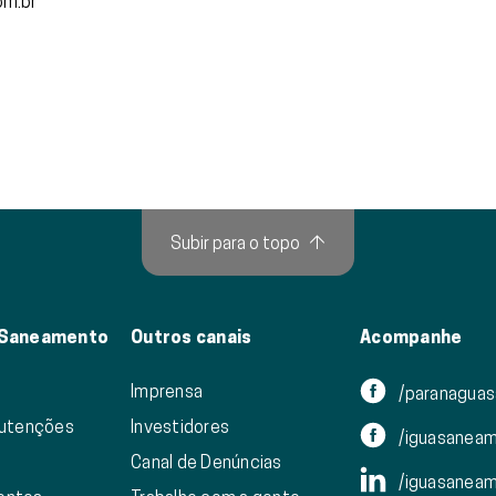
om.br
Subir para o topo
↑
 Saneamento
Outros canais
Acompanhe
Imprensa
/paranagua
nutenções
Investidores
/iguasanea
Canal de Denúncias
/iguasanea