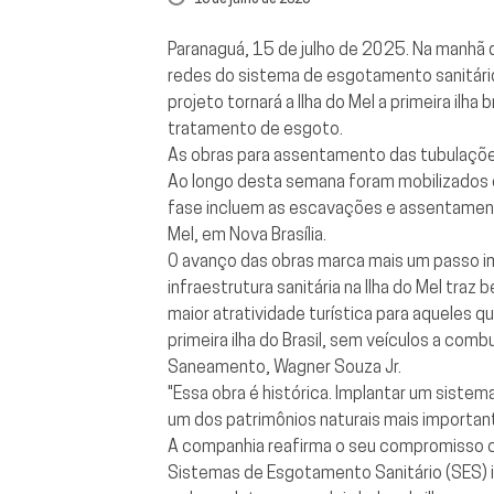
Paranaguá, 15 de julho de 2025. Na manhã d
redes do sistema de esgotamento sanitário 
projeto tornará a Ilha do Mel a primeira il
tratamento de esgoto.
As obras para assentamento das tubulações 
Ao longo desta semana foram mobilizados o
fase incluem as escavações e assentament
Mel, em Nova Brasília.
O avanço das obras marca mais um passo i
infraestrutura sanitária na Ilha do Mel tra
maior atratividade turística para aqueles q
primeira ilha do Brasil, sem veículos a co
Saneamento, Wagner Souza Jr.
"Essa obra é histórica. Implantar um siste
um dos patrimônios naturais mais importante
A companhia reafirma o seu compromisso com
Sistemas de Esgotamento Sanitário (SES) 