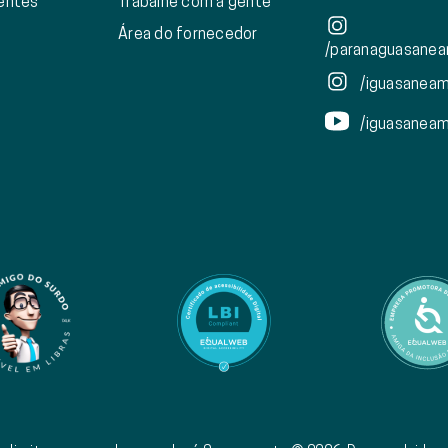
ientes
Trabalhe com a gente
Área do fornecedor
/paranaguasanea
/iguasanea
/iguasanea