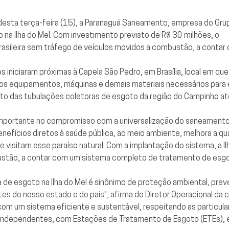
esta terça-feira (15), a Paranaguá Saneamento, empresa do Grupo
na Ilha do Mel. Com investimento previsto de R$ 30 milhões, o
ha brasileira sem tráfego de veículos movidos a combustão, a cont
iniciaram próximas à Capela São Pedro, em Brasília, local em que
s equipamentos, máquinas e demais materiais necessários para e
o das tubulações coletoras de esgoto da região do Campinho até
mportante no compromisso com a universalização do saneamento
z benefícios diretos à saúde pública, ao meio ambiente, melhora a 
ue visitam esse paraíso natural. Com a implantação do sistema, a I
mbustão, a contar com um sistema completo de tratamento de esgo
ma de esgoto na Ilha do Mel é sinônimo de proteção ambiental, pre
s do nosso estado e do país", afirma do Diretor Operacional da co
 um sistema eficiente e sustentável, respeitando as particulari
independentes, com Estações de Tratamento de Esgoto (ETEs), es