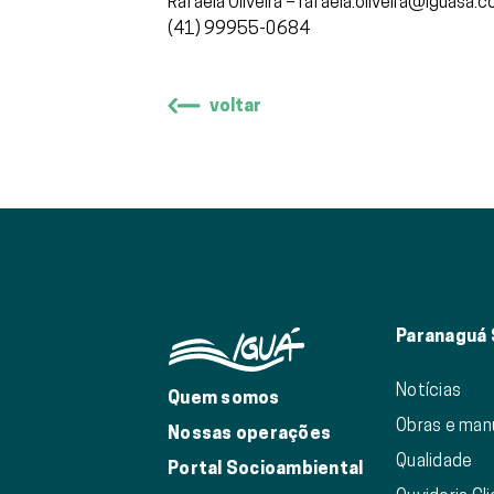
Rafaela Oliveira – rafaela.oliveira@iguasa.c
(41) 99955-0684
voltar
Paranaguá
Notícias
Quem somos
Obras e ma
Nossas operações
Qualidade
Portal Socioambiental