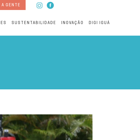
 A GENTE
RES
SUSTENTABILIDADE
INOVAÇÃO
DIGI IGUÁ
de esgoto na Ilha do Mel 