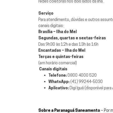
redes coletoras nos dois lados da ilha.
Serviço
Para atendimento, dúvidas e outros assunt
canais digitais:
Brasília – Ilha do Mel
Segundas, quartas e sextas-feiras
Das 9h30 às 12h e das 13h às 16h
Encantadas – Ilha do Mel
Terças e quintas-feiras
(em horário comercial)
Canais digitais
Telefone:
0800 4000 520
WhatsApp:
(41) 99244-5030
Aplicativo:
Digi Iguá (disponível para
Sobre a Paranaguá Saneamento
– Por m