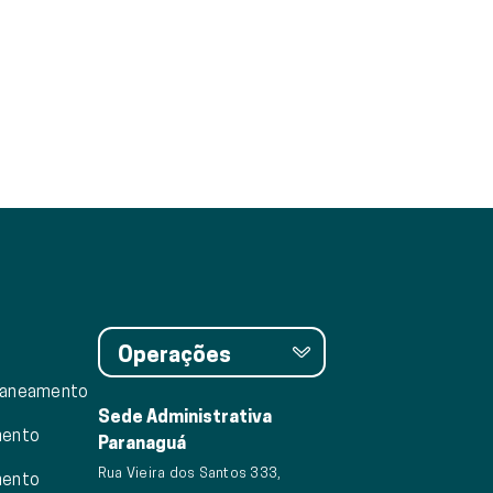
Operações
saneamento
Sede Administrativa
mento
Paranaguá
Rua Vieira dos Santos 333,
mento