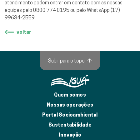
atendimento podem entrar em contato com as nossas
equipes pelo 0800 774 0195 ou pelo WhatsApp (17)
99634-2559.
voltar
Subir para o topo
↑
Quem somos
Nossas operações
Portal Socioambiental
Sustentabilidade
Inovação