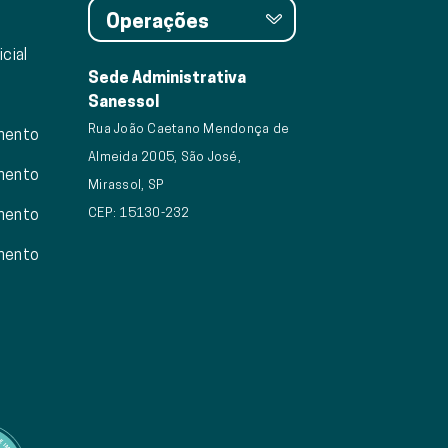
Operações
cial
Sede Administrativa
Sanessol
Rua João Caetano Mendonça de
mento
Almeida 2005, São José,
mento
Mirassol, SP
CEP: 15130-232
mento
mento