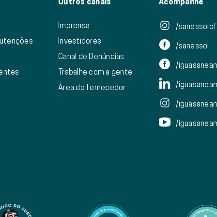
Outros canais
Acompanhe
Imprensa
/sanessolofi
nutenções
Investidores
/sanessol
Canal de Denúncias
/iguasanea
ientes
Trabalhe com a gente
/iguasanea
Área do fornecedor
/iguasanea
/iguasanea