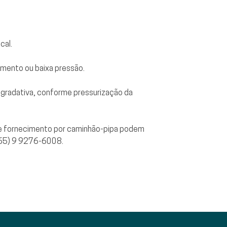
cal.
imento ou baixa pressão.
a gradativa, conforme pressurização da
de fornecimento por caminhão-pipa podem
 (65) 9 9276-6008.