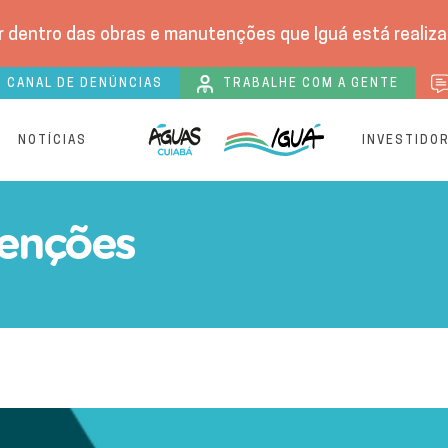
 dentro das obras e manutenções que Iguá está realizan
CANAL DE DENÚNCIAS
TRABALHE COM A GENTE
S
NOTÍCIAS
INVESTIDO
a na Linha de Abastecimen
enções