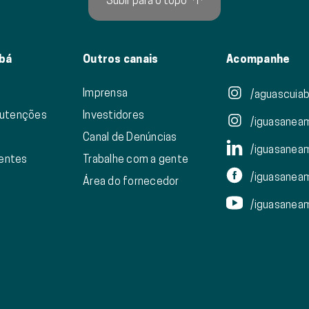
Subir para o topo
↑
bá
Outros canais
Acompanhe
Imprensa
/aguascuiab
nutenções
Investidores
/iguasanea
Canal de Denúncias
/iguasanea
ientes
Trabalhe com a gente
/iguasanea
Área do fornecedor
/iguasanea