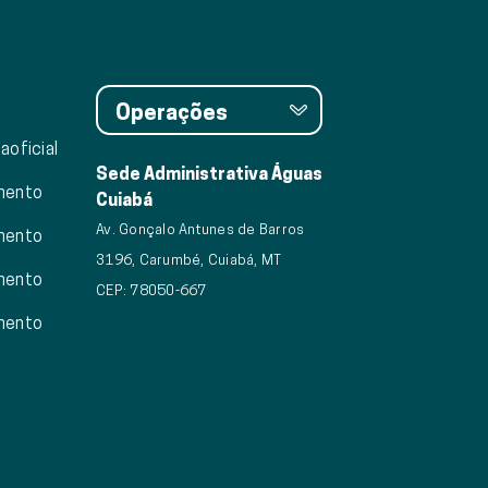
Operações
aoficial
Sede Administrativa Águas
mento
Cuiabá
Av. Gonçalo Antunes de Barros
mento
3196, Carumbé, Cuiabá, MT
mento
CEP: 78050-667
mento