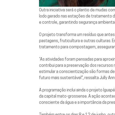
Outra iniciativa será o plantio de mudas c
lodo gerado nas estações de tratamento de
e controle, garantindo segurança ambiental
O projeto transforma um resíduo que antes
pastagens, fruticultura e outras culturas.
tratamento para compostagem, assegurando
“As atividades foram pensadas para aprox
contribui para a preservação dos recursos 
estimular a conscientização são formas de
futuro mais sustentável”, ressalta Jully A
A programação inclui ainda o projeto Iguap
da capital mato-grossense. A ação acontec
consciente da água e a importância da pre
Também entre os dias 8 e 12 de junho, outra