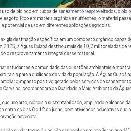
om uso de biolodo em tubos de saneamento reaproveitados, o biolod
 esgoto. Rico em matéria orgânica e nutrientes, o material passa
 e potencial de uso em diferentes aplicações agrícolas.
 exigia destinação específica em um composto orgânico capaz de 
 Em 2025, a Águas Cuiabá destinou mais de 10,7 mil toneladas de
 o reaproveitamento integral desse material.
imar estudantes e comunidade das questões ambientais e mostra
naturais e para a qualidade de vida da população. A Águas Cuiabá
 ampliar o impacto positivo gerado pelos serviços de saneamento 
nne Carvalho, coordenadora de Qualidade e Meio Ambiente da Águas
é, que une arte, ciência e sustentabilidade, ampliando o alcance 
e entre os dias 8 e 12 de junho, com atividades educativas que e
servação ambiental.
 ação de destaque é a edição especial do projeto “Interligue Já”, 