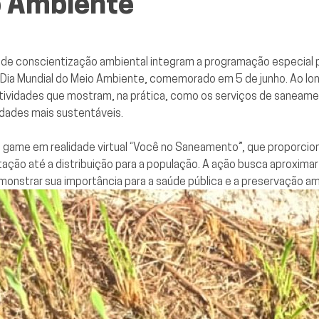
o Ambiente
es de conscientização ambiental integram a programação especial
Dia Mundial do Meio Ambiente, comemorado em 5 de junho. Ao lo
atividades que mostram, na prática, como os serviços de saneam
idades mais sustentáveis.
game em realidade virtual “Você no Saneamento”, que proporcion
tação até a distribuição para a população. A ação busca aproxima
onstrar sua importância para a saúde pública e a preservação am