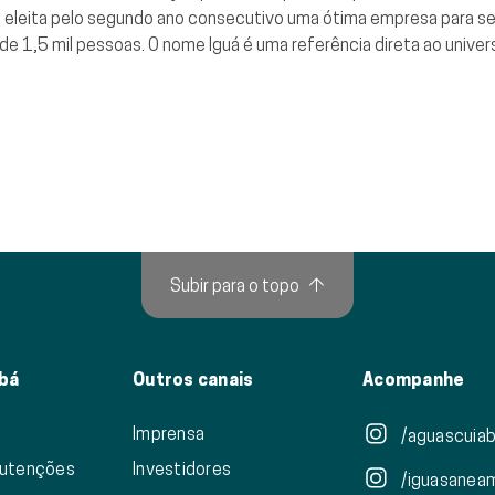
 eleita pelo segundo ano consecutivo uma ótima empresa para se t
1,5 mil pessoas. O nome Iguá é uma referência direta ao universo
Subir para o topo
↑
bá
Outros canais
Acompanhe
Imprensa
/aguascuiab
nutenções
Investidores
/iguasanea