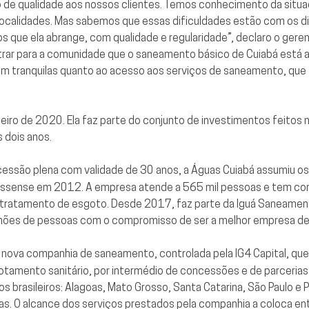
o de qualidade aos nossos clientes. Temos conhecimento da situa
localidades. Mas sabemos que essas dificuldades estão com os di
 que ela abrange, com qualidade e regularidade”, declaro o geren
trar para a comunidade que o saneamento básico de Cuiabá está a
uem tranquilas quanto ao acesso aos serviços de saneamento, que 
neiro de 2020. Ela faz parte do conjunto de investimentos feitos
 dois anos.
essão plena com validade de 30 anos, a Águas Cuiabá assumiu o
ossense em 2012. A empresa atende a 565 mil pessoas e tem como
 e tratamento de esgoto. Desde 2017, faz parte da Iguá Saneame
milhões de pessoas com o compromisso de ser a melhor empresa de
 nova companhia de saneamento, controlada pela IG4 Capital, qu
amento sanitário, por intermédio de concessões e de parcerias 
 brasileiros: Alagoas, Mato Grosso, Santa Catarina, São Paulo e
. O alcance dos serviços prestados pela companhia a coloca entr