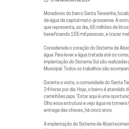
07 de dezembro de 2019
Moradores do bairro Santa Teresinha, loca
de água da capital mato-grossense. A estr
que representa, ao dia, 65 milhões de litros
beneficiando 155 mil pessoas, e trazer mel
Considerada o coração do Sistema de Abast
água. Para levar a água tratada até os con
implantação do Sistema Sul são realizadas
Municipal. Todos os trabalhos são acompanh
Durante a visita, a comunidade do Santa Te
24 horas por dia. Hoje, o bairro é atendido
caminhões pipa. “Estar aqui é uma oportun
Olho essa estrutura e vejo água na torneir
entrega das chaves, há cinco anos.
A implantação do Sistema de Abastecimento