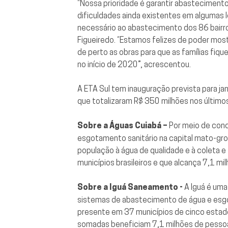
“Nossa prioridade é garantir abasteciment
dificuldades ainda existentes em algumas 
necessário ao abastecimento dos 86 bairros
Figueiredo. “Estamos felizes de poder mos
de perto as obras para que as famílias fiq
no início de 2020”, acrescentou.
A ETA Sul tem inauguração prevista para ja
que totalizaram R$ 350 milhões nos últimos
Sobre a Águas Cuiabá –
Por meio de conc
esgotamento sanitário na capital mato-gr
população à água de qualidade e à coleta
municípios brasileiros e que alcança 7,1 
Sobre a Iguá Saneamento -
A Iguá é uma
sistemas de abastecimento de água e esgot
presente em 37 municípios de cinco estados
somadas beneficiam 7,1 milhões de pessoas