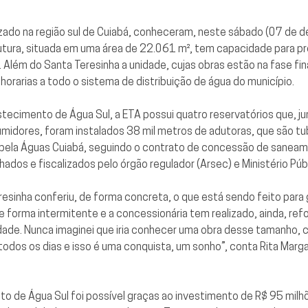
lizado na região sul de Cuiabá, conheceram, neste sábado (07 de
utura, situada em uma área de 22.061 m², tem capacidade para pro
. Além do Santa Teresinha a unidade, cujas obras estão na fase fina
horarias a todo o sistema de distribuição de água do município.
ecimento de Água Sul, a ETA possui quatro reservatórios que, ju
sumidores, foram instalados 38 mil metros de adutoras, que são t
 pela Águas Cuiabá, seguindo o contrato de concessão de saneame
ados e fiscalizados pelo órgão regulador (Arsec) e Ministério Púb
resinha conferiu, de forma concreta, o que está sendo feito para
 de forma intermitente e a concessionária tem realizado, ainda, r
idade. Nunca imaginei que iria conhecer uma obra desse tamanho,
a todos os dias e isso é uma conquista, um sonho”, conta Rita Mar
 de Água Sul foi possível graças ao investimento de R$ 95 milh