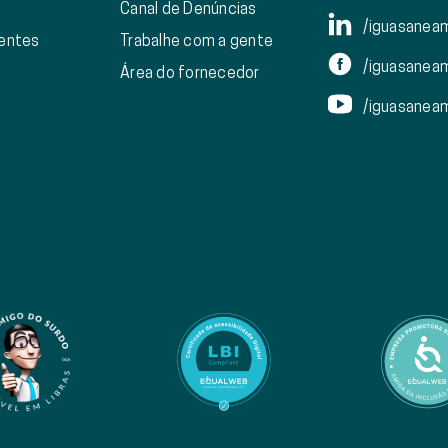
Canal de Denúncias
/iguasanea
ientes
Trabalhe com a gente
/iguasanea
Área do fornecedor
/iguasanea