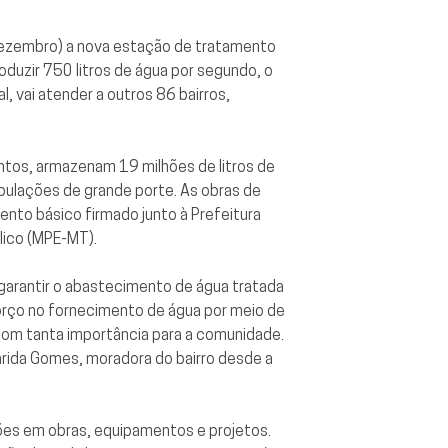
 dezembro) a nova estação de tratamento
duzir 750 litros de água por segundo, o
l, vai atender a outros 86 bairros,
ntos, armazenam 19 milhões de litros de
ubulações de grande porte. As obras de
nto básico firmado junto à Prefeitura
lico (MPE-MT).
 garantir o abastecimento de água tratada
eforço no fornecimento de água por meio de
 com tanta importância para a comunidade.
garida Gomes, moradora do bairro desde a
ões em obras, equipamentos e projetos.