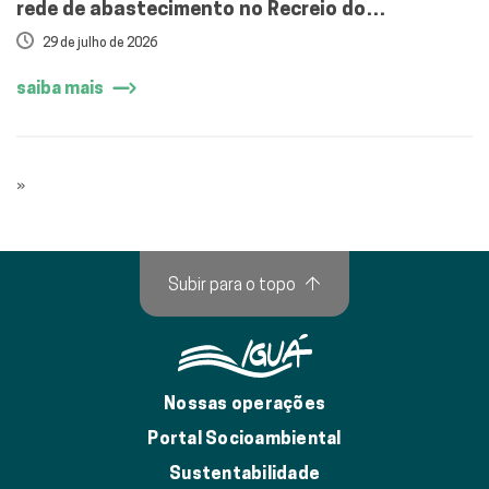
rede de abastecimento no Recreio do
Bandeirantes
29 de julho de 2026
saiba mais
»
Subir para o topo
↑
Nossas operações
Portal Socioambiental
Sustentabilidade