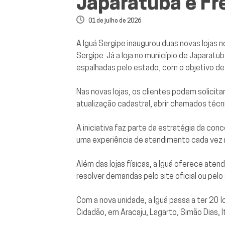
Japaratuba e Fre
01 de julho de 2026
A Iguá Sergipe inaugurou duas novas lojas n
Sergipe. Já a loja no município de Japarat
espalhadas pelo estado, com o objetivo de 
Nas novas lojas, os clientes podem solicitar 
atualização cadastral, abrir chamados téc
A iniciativa faz parte da estratégia da con
uma experiência de atendimento cada vez m
Além das lojas físicas, a Iguá oferece a
resolver demandas pelo site oficial ou pelo a
Com a nova unidade, a Iguá passa a ter 20
Cidadão, em Aracaju, Lagarto, Simão Dias, I