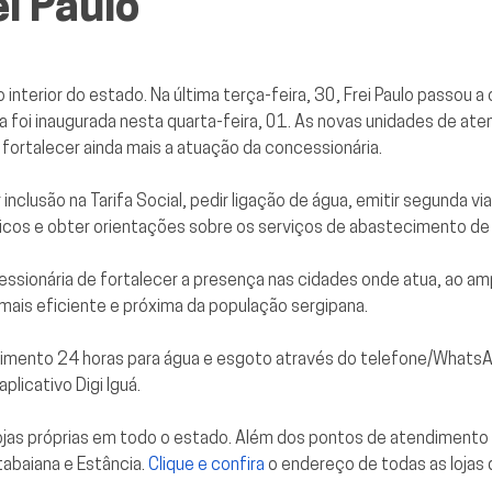
i Paulo
o interior do estado. Na última terça-feira, 30, Frei Paulo passou
uba foi inaugurada nesta quarta-feira, 01. As novas unidades de a
fortalecer ainda mais a atuação da concessionária.
inclusão na Tarifa Social, pedir ligação de água, emitir segunda via
nicos e obter orientações sobre os serviços de abastecimento d
cessionária de fortalecer a presença nas cidades onde atua, ao am
ais eficiente e próxima da população sergipana.
tendimento 24 horas para água e esgoto através do telefone/Wha
plicativo Digi Iguá.
 lojas próprias em todo o estado. Além dos pontos de atendimen
tabaiana e Estância.
Clique e confira
o endereço de todas as lojas 