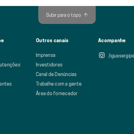
Subir para o topo
↑
pe
Outros canais
Acompanhe
Imprensa
/iguasergipe
nutenções
Investidores
Canal de Denúncias
ientes
Trabalhe com a gente
Área do fornecedor