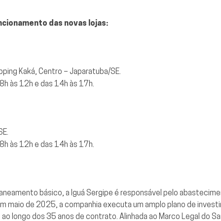
ncionamento das novas lojas:
pping Kaká, Centro – Japaratuba/SE.
 8h às 12h e das 14h às 17h.
SE.
 8h às 12h e das 14h às 17h.
aneamento básico, a Iguá Sergipe é responsável pelo abastecime
, em maio de 2025, a companhia executa um amplo plano de inv
s ao longo dos 35 anos de contrato. Alinhada ao Marco Legal do S