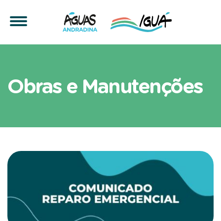
Fique por dentro das Açõ
Obras e Manutenções