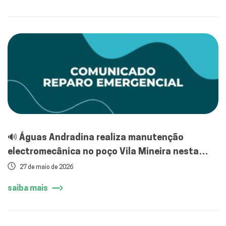
🔊 Águas Andradina realiza manutenção
electromecânica no poço Vila Mineira nesta
quarta-feira (27/05)
27 de maio de 2026
saiba mais